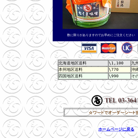
数に限りがありますのでお早めにご注文ください
北海道地区送料
\1,100
九
本州地区送料
\770
沖
四国地区送料
\990
そ
ホームページに戻る