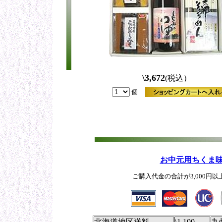
\3,672
(税込）
個
お中元用ちくま
ご購入代金の合計が3,000
北海道地区送料
\1,100
九