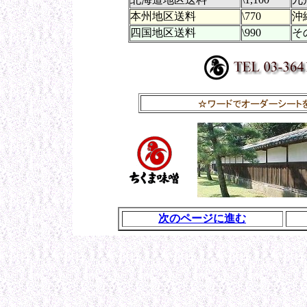
本州地区送料
\770
沖
四国地区送料
\990
そ
次のページに進む