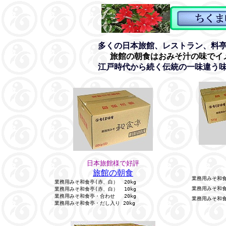
多くの日本旅館、レストラン、料
旅館の朝食はおみそ汁の味でイ
江戸時代から続く伝統の一味違う
日本旅館様で好評
旅館の朝食
業務用みそ和食亭
業務用みそ和食亭(赤、白）  20kg
業務用みそ和食亭
業務用みそ和食亭(赤、白）  10kg
業務用みそ和食亭・合わせ   20kg
業務用みそ和食
業務用みそ和食亭・だし入り 20kg