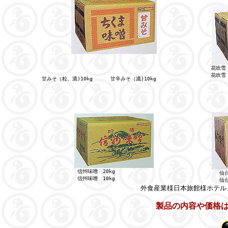
花吹雪（
花吹雪（
甘みそ（粒、漉)10kg
甘辛みそ（漉)10kg
信州味噌　20kg
仙台
信州味噌　10kg
仙台
外食産業様日本旅館様ホテル
製品の内容や価格